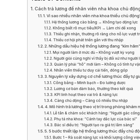
Cách trả lương để nhân viên nha khoa chủ động 
1. Vì sao nhiều nhân viên nha khoa thiếu chủ động
Hệ thống lương cào bằng → Không tạo động lực
Không biết rõ mục tiêu/KPI → Làm chỉ để xong
Thiếu ghi nhận, thưởng rõ ràng cho nỗ lực vượt tr
Thiếu cơ hội phát triển gắn với thu nhập
2. Những dấu hiệu hệ thống lương đang “kìm hãm”
Mọi người làm ở mức đủ – Không vượt kỳ vọng
Người giỏi cũng nghỉ vì thấy bị đối xử như người l
Quản lý phải “hô” mới làm – Không có tính tự vậ
Nhân viên thiếu tư duy cải tiến, đóng góp
3. Nguyên lý xây dựng cơ chế lương thúc đẩy tự g
Công bằng – Minh bạch – Đo lường được
Lương cơ bản đảm bảo, thưởng theo kết quả
KPI linh hoạt theo vai trò & năng lực
Càng chủ động – Càng có nhiều thu nhập
4. Mô hình trả lương theo vị trí trong phòng khám
Lễ tân & chăm sóc khách hàng: “Người gác cổng
Phụ tá nha khoa: “Cánh tay đắc lực của bác sĩ”
Bác sĩ điều trị: “Người tạo ra giá trị lâm sàng”
5. 5 bước thiết lập hệ thống lương thúc đẩy chủ đ
Bước 1 – Rà soát năng lực và khối lượng công việ