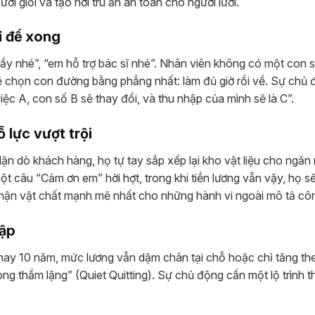
ười giỏi và tạo nơi trú ẩn an toàn cho người lười.
ỉ để xong
ầy nhé”, “em hỗ trợ bác sĩ nhé”. Nhân viên không có một con s
sẽ chọn con đường bằng phẳng nhất: làm đủ giờ rồi về. Sự chủ 
việc A, con số B sẽ thay đổi, và thu nhập của mình sẽ là C”.
 lực vượt trội
dặn dò khách hàng, họ tự tay sắp xếp lại kho vật liệu cho ngăn
t câu “Cảm ơn em” hời hợt, trong khi tiền lương vẫn vậy, họ s
nhận vật chất mạnh mẽ nhất cho những hành vi ngoài mô tả côn
hập
hay 10 năm, mức lương vẫn dậm chân tại chỗ hoặc chỉ tăng th
trong thầm lặng” (Quiet Quitting). Sự chủ động cần một lộ trình t