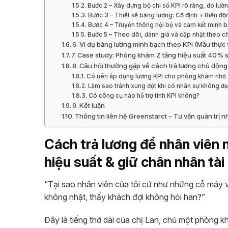
Bước 2 – Xây dựng bộ chỉ số KPI rõ ràng, đo lườ
Bước 3 – Thiết kế bảng lương: Cố định + Biến độ
Bước 4 – Truyền thông nội bộ và cam kết minh 
Bước 5 – Theo dõi, đánh giá và cập nhật theo c
6. Ví dụ bảng lương minh bạch theo KPI (Mẫu thực 
7. Case study: Phòng khám Z tăng hiệu suất 40% s
8. Câu hỏi thường gặp về cách trả lương chủ động
Có nên áp dụng lương KPI cho phòng khám nhỏ 
Làm sao tránh xung đột khi có nhân sự không đạ
Có công cụ nào hỗ trợ tính KPI không?
9. Kết luận
Thông tin liên hệ Greenstarct – Tư vấn quản trị
Cách trả lương để nhân viên 
hiệu suất & giữ chân nhân tài
“Tại sao nhân viên của tôi cứ như những cỗ máy vô
không nhặt, thấy khách đợi không hỏi han?”
Đây là tiếng thở dài của chị Lan, chủ một phòng kh