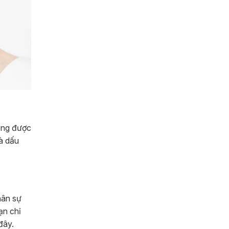
hông được
là dấu
hân sự
ạn chỉ
đây.