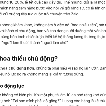
chung 10-20%, lễ tết quà cáp đầy đủ. Thế nhưng, đổi lại là một
hách hàng tiềm năng bước vào hỏi về gói răng sứ, cô lễ tân c
i cúi xuống tiếp tục cuộc trò chuyện trên Zalo.
 phòng khám khác, không nằm ở việc trả “bao nhiêu tiền”, mà
ền với hành vi chủ động, bạn vô tình đang nuôi dưỡng một văn h
 cùng bóc tách chiến lược thiết kế hệ thống lương thưởng thực 
 “người làm thuê” thành “người làm chủ”.
 khoa thiếu chủ động?
 khoa chủ động hơn
, chúng ta phải hiểu vì sao họ lại “lười”. Bả
ếu nỗ lực bỏ ra không mang lại giá trị tương xứng.
o động lực
à không có biến phí. Khi một phụ tá làm 10 ca nhổ răng khó cũ
tự hỏi: “Tại sao mình phải cố gắng?”. Lương cào bằng là kẻ thù