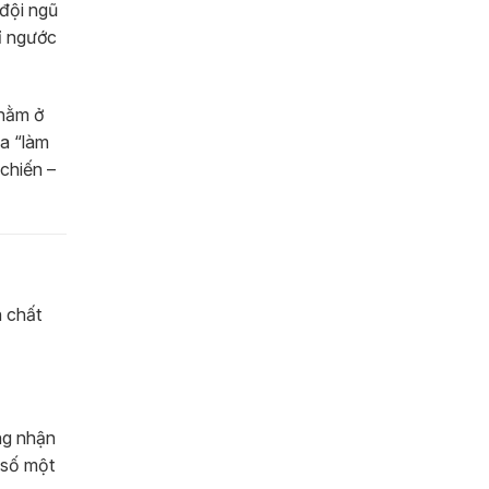
 đội ngũ
hỉ ngước
 nằm ở
óa “làm
chiến –
n chất
ng nhận
 số một