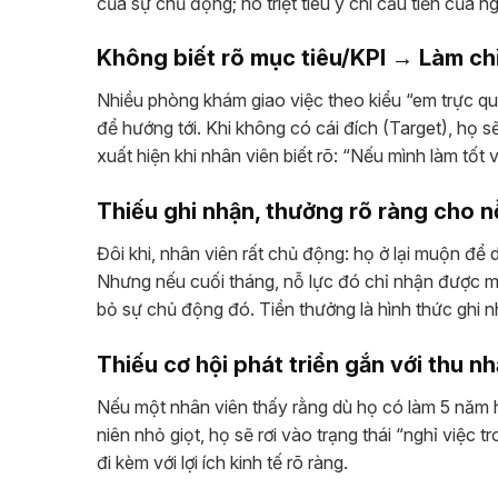
của sự chủ động; nó triệt tiêu ý chí cầu tiến của ng
Không biết rõ mục tiêu/KPI → Làm ch
Nhiều phòng khám giao việc theo kiểu “em trực qu
để hướng tới. Khi không có cái đích (Target), họ 
xuất hiện khi nhân viên biết rõ: “Nếu mình làm tốt 
Thiếu ghi nhận, thưởng rõ ràng cho nỗ
Đôi khi, nhân viên rất chủ động: họ ở lại muộn để 
Nhưng nếu cuối tháng, nỗ lực đó chỉ nhận được mộ
bỏ sự chủ động đó. Tiền thưởng là hình thức ghi 
Thiếu cơ hội phát triển gắn với thu n
Nếu một nhân viên thấy rằng dù họ có làm 5 năm 
niên nhỏ giọt, họ sẽ rơi vào trạng thái “nghỉ việc 
đi kèm với lợi ích kinh tế rõ ràng.