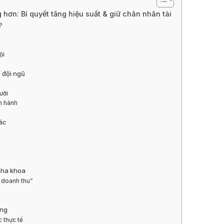
hơn: Bí quyết tăng hiệu suất & giữ chân nhân tài
?
ội
 đội ngũ
ười
n hành
iác
 nha khoa
 doanh thu”
ộng
c thực tế