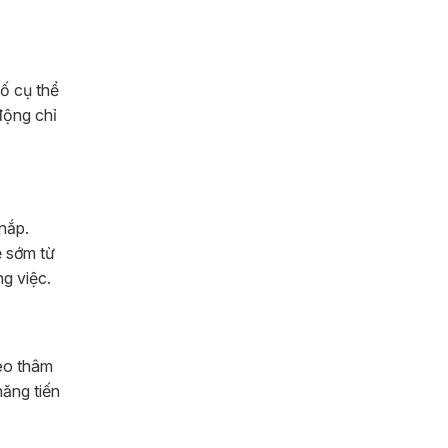
ố cụ thể
động chỉ
 nắp.
ẽ sớm từ
g việc.
eo thâm
hăng tiến