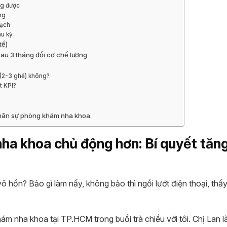
ng được
ng
bạch
hu kỳ
tế)
au 3 tháng đổi cơ chế lương
(2-3 ghế) không?
t KPI?
 nhân sự phòng khám nha khoa.
nha khoa chủ động hơn: Bí quyết tăn
 hồn? Bảo gì làm nấy, không bảo thì ngồi lướt điện thoại, thấy
ám nha khoa tại TP.HCM trong buổi trà chiều với tôi. Chị Lan l