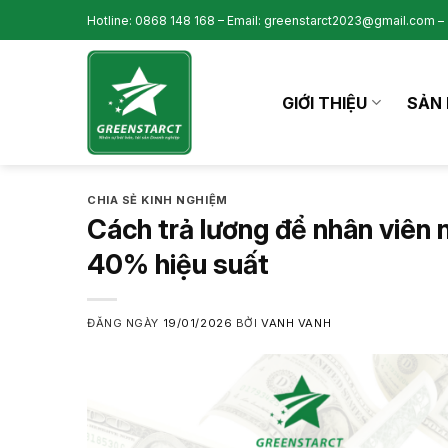
Skip
Hotline: 0868 148 168 – Email: greenstarct2023@gmail.com – 
to
content
GIỚI THIỆU
SẢN 
CHIA SẺ KINH NGHIỆM
Cách trả lương để nhân viên 
40% hiệu suất
ĐĂNG NGÀY
19/01/2026
BỞI
VANH VANH