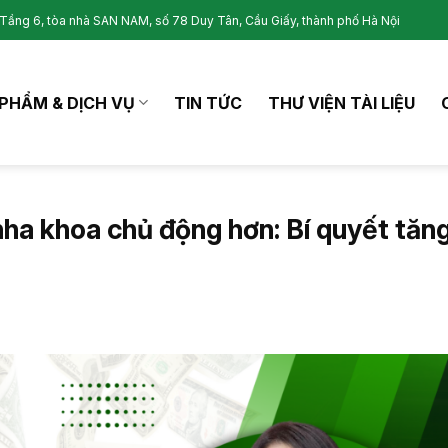
Tầng 6, tòa nhà SAN NAM, số 78 Duy Tân, Cầu Giấy, thành phố Hà Nội
PHẨM & DỊCH VỤ
TIN TỨC
THƯ VIỆN TÀI LIỆU
nha khoa chủ động hơn: Bí quyết tăn