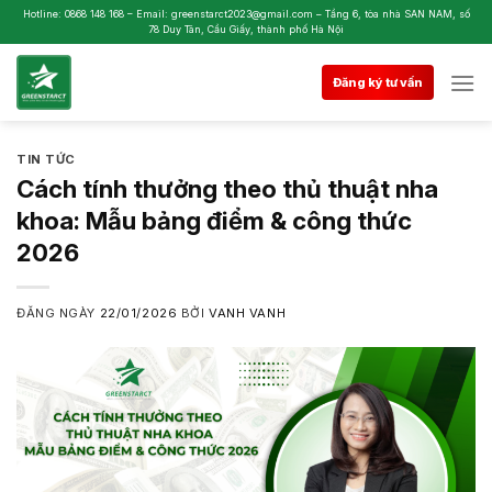
Skip
Hotline: 0868 148 168 – Email: greenstarct2023@gmail.com – Tầng 6, tòa nhà SAN NAM, số
78 Duy Tân, Cầu Giấy, thành phố Hà Nội
to
content
Đăng ký tư vấn
TIN TỨC
Cách tính thưởng theo thủ thuật nha
khoa: Mẫu bảng điểm & công thức
2026
ĐĂNG NGÀY
22/01/2026
BỞI
VANH VANH