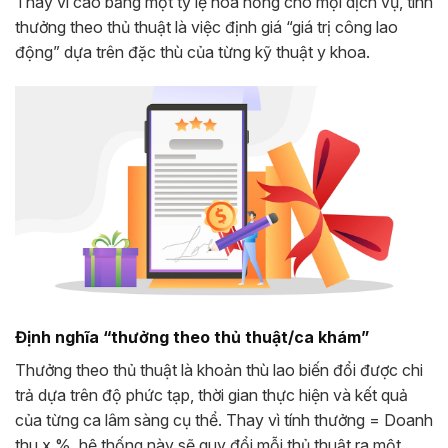
Thay vì cào bằng một tỷ lệ hoa hồng cho mọi dịch vụ, tính
thưởng theo thủ thuật là việc định giá “giá trị công lao
động” dựa trên đặc thù của từng kỹ thuật y khoa.
Định nghĩa “thưởng theo thủ thuật/ca khám”
Thưởng theo thủ thuật là khoản thù lao biến đổi được chi
trả dựa trên độ phức tạp, thời gian thực hiện và kết quả
của từng ca lâm sàng cụ thể. Thay vì tính thưởng = Doanh
thu x %, hệ thống này sẽ quy đổi mỗi thủ thuật ra một