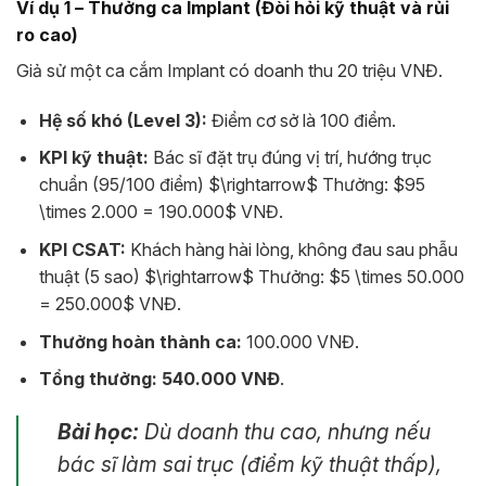
Ví dụ 1 – Thưởng ca Implant (Đòi hỏi kỹ thuật và rủi
ro cao)
Giả sử một ca cắm Implant có doanh thu 20 triệu VNĐ.
Hệ số khó (Level 3):
Điểm cơ sở là 100 điểm.
KPI kỹ thuật:
Bác sĩ đặt trụ đúng vị trí, hướng trục
chuẩn (95/100 điểm)
$\rightarrow$
Thưởng:
$95
\times 2.000 = 190.000$
VNĐ.
KPI CSAT:
Khách hàng hài lòng, không đau sau phẫu
thuật (5 sao)
$\rightarrow$
Thưởng:
$5 \times 50.000
= 250.000$
VNĐ.
Thưởng hoàn thành ca:
100.000 VNĐ.
Tổng thưởng:
540.000 VNĐ
.
Bài học:
Dù doanh thu cao, nhưng nếu
bác sĩ làm sai trục (điểm kỹ thuật thấp),