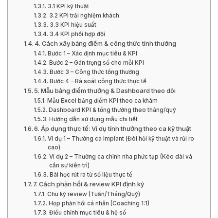
3.1 KPI kỹ thuật
3.2 KPI trải nghiệm khách
3.3 KPI hiệu suất
3.4 KPI phối hợp đội
4. Cách xây bảng điểm & công thức tính thưởng
Bước 1 – Xác định mục tiêu & KPI
Bước 2 – Gán trọng số cho mỗi KPI
Bước 3 – Công thức tổng thưởng
Bước 4 – Rà soát công thức thực tế
5. Mẫu bảng điểm thưởng & Dashboard theo dõi
Mẫu Excel bảng điểm KPI theo ca khám
Dashboard KPI & tổng thưởng theo tháng/quý
Hướng dẫn sử dụng mẫu chi tiết
6. Áp dụng thực tế: Ví dụ tính thưởng theo ca kỹ thuật
Ví dụ 1 – Thưởng ca Implant (Đòi hỏi kỹ thuật và rủi ro
cao)
Ví dụ 2 – Thưởng ca chỉnh nha phức tạp (Kéo dài và
cần sự kiên trì)
Bài học rút ra từ số liệu thực tế
7. Cách phản hồi & review KPI định kỳ
Chu kỳ review (Tuần/Tháng/Quý)
Họp phản hồi cá nhân (Coaching 1:1)
Điều chỉnh mục tiêu & hệ số