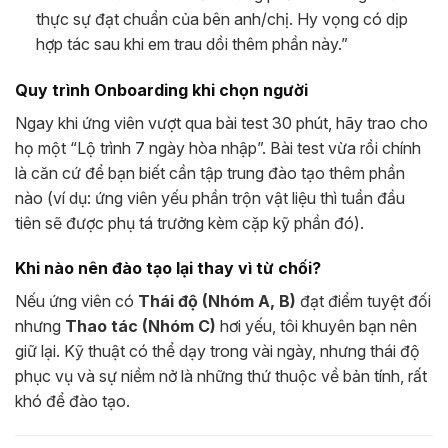
thực sự đạt chuẩn của bên anh/chị. Hy vọng có dịp
hợp tác sau khi em trau dồi thêm phần này.”
Quy trình Onboarding khi chọn người
Ngay khi ứng viên vượt qua bài test 30 phút, hãy trao cho
họ một “Lộ trình 7 ngày hòa nhập”. Bài test vừa rồi chính
là căn cứ để bạn biết cần tập trung đào tạo thêm phần
nào (ví dụ: ứng viên yếu phần trộn vật liệu thì tuần đầu
tiên sẽ được phụ tá trưởng kèm cặp kỹ phần đó).
Khi nào nên đào tạo lại thay vì từ chối?
Nếu ứng viên có
Thái độ (Nhóm A, B)
đạt điểm tuyệt đối
nhưng
Thao tác (Nhóm C)
hơi yếu, tôi khuyên bạn nên
giữ lại. Kỹ thuật có thể dạy trong vài ngày, nhưng thái độ
phục vụ và sự niềm nở là những thứ thuộc về bản tính, rất
khó để đào tạo.