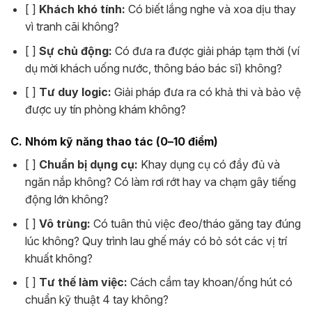
[ ]
Khách khó tính:
Có biết lắng nghe và xoa dịu thay
vì tranh cãi không?
[ ]
Sự chủ động:
Có đưa ra được giải pháp tạm thời (ví
dụ mời khách uống nước, thông báo bác sĩ) không?
[ ]
Tư duy logic:
Giải pháp đưa ra có khả thi và bảo vệ
được uy tín phòng khám không?
C. Nhóm kỹ năng thao tác (0–10 điểm)
[ ]
Chuẩn bị dụng cụ:
Khay dụng cụ có đầy đủ và
ngăn nắp không? Có làm rơi rớt hay va chạm gây tiếng
động lớn không?
[ ]
Vô trùng:
Có tuân thủ việc đeo/tháo găng tay đúng
lúc không? Quy trình lau ghế máy có bỏ sót các vị trí
khuất không?
[ ]
Tư thế làm việc:
Cách cầm tay khoan/ống hút có
chuẩn kỹ thuật 4 tay không?