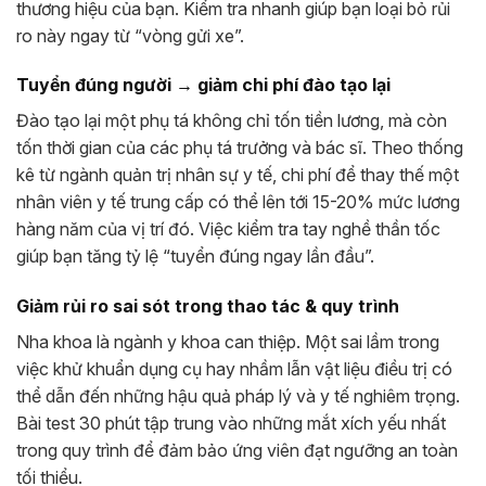
thương hiệu của bạn. Kiểm tra nhanh giúp bạn loại bỏ rủi
ro này ngay từ “vòng gửi xe”.
Tuyển đúng người → giảm chi phí đào tạo lại
Đào tạo lại một phụ tá không chỉ tốn tiền lương, mà còn
tốn thời gian của các phụ tá trưởng và bác sĩ. Theo thống
kê từ ngành quản trị nhân sự y tế, chi phí để thay thế một
nhân viên y tế trung cấp có thể lên tới 15-20% mức lương
hàng năm của vị trí đó. Việc kiểm tra tay nghề thần tốc
giúp bạn tăng tỷ lệ “tuyển đúng ngay lần đầu”.
Giảm rủi ro sai sót trong thao tác & quy trình
Nha khoa là ngành y khoa can thiệp. Một sai lầm trong
việc khử khuẩn dụng cụ hay nhầm lẫn vật liệu điều trị có
thể dẫn đến những hậu quả pháp lý và y tế nghiêm trọng.
Bài test 30 phút tập trung vào những mắt xích yếu nhất
trong quy trình để đảm bảo ứng viên đạt ngưỡng an toàn
tối thiểu.