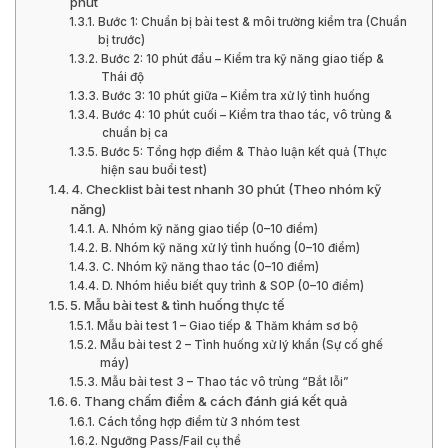
phút
Bước 1: Chuẩn bị bài test & môi trường kiểm tra (Chuẩn
bị trước)
Bước 2: 10 phút đầu – Kiểm tra kỹ năng giao tiếp &
Thái độ
Bước 3: 10 phút giữa – Kiểm tra xử lý tình huống
Bước 4: 10 phút cuối – Kiểm tra thao tác, vô trùng &
chuẩn bị ca
Bước 5: Tổng hợp điểm & Thảo luận kết quả (Thực
hiện sau buổi test)
4. Checklist bài test nhanh 30 phút (Theo nhóm kỹ
năng)
A. Nhóm kỹ năng giao tiếp (0–10 điểm)
B. Nhóm kỹ năng xử lý tình huống (0–10 điểm)
C. Nhóm kỹ năng thao tác (0–10 điểm)
D. Nhóm hiểu biết quy trình & SOP (0–10 điểm)
5. Mẫu bài test & tình huống thực tế
Mẫu bài test 1 – Giao tiếp & Thăm khám sơ bộ
Mẫu bài test 2 – Tình huống xử lý khẩn (Sự cố ghế
máy)
Mẫu bài test 3 – Thao tác vô trùng “Bắt lỗi”
6. Thang chấm điểm & cách đánh giá kết quả
Cách tổng hợp điểm từ 3 nhóm test
Ngưỡng Pass/Fail cụ thể