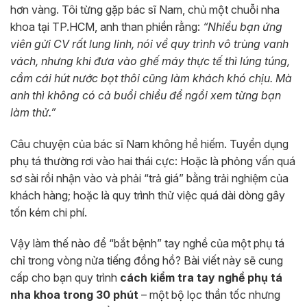
hơn vàng. Tôi từng gặp bác sĩ Nam, chủ một chuỗi nha
khoa tại TP.HCM, anh than phiền rằng:
“Nhiều bạn ứng
viên gửi CV rất lung linh, nói về quy trình vô trùng vanh
vách, nhưng khi đưa vào ghế máy thực tế thì lúng túng,
cầm cái hút nước bọt thôi cũng làm khách khó chịu. Mà
anh thì không có cả buổi chiều để ngồi xem từng bạn
làm thử.”
Câu chuyện của bác sĩ Nam không hề hiếm. Tuyển dụng
phụ tá thường rơi vào hai thái cực: Hoặc là phỏng vấn quá
sơ sài rồi nhận vào và phải “trả giá” bằng trải nghiệm của
khách hàng; hoặc là quy trình thử việc quá dài dòng gây
tốn kém chi phí.
Vậy làm thế nào để “bắt bệnh” tay nghề của một phụ tá
chỉ trong vòng nửa tiếng đồng hồ? Bài viết này sẽ cung
cấp cho bạn quy trình
cách kiểm tra tay nghề phụ tá
nha khoa trong 30 phút
– một bộ lọc thần tốc nhưng