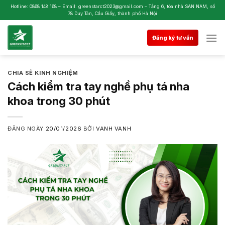
Skip
Hotline: 0868 148 168 – Email: greenstarct2023@gmail.com – Tầng 6, tòa nhà SAN NAM, số
78 Duy Tân, Cầu Giấy, thành phố Hà Nội
to
content
Đăng ký tư vấn
CHIA SẺ KINH NGHIỆM
Cách kiểm tra tay nghề phụ tá nha
khoa trong 30 phút
ĐĂNG NGÀY
20/01/2026
BỞI
VANH VANH