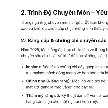
2. Trình Độ Chuyên Môn – Yế
Trong ngành y, chuyên môn là “gốc rễ”. Bạn khôn
xảo và khối óc chưa cập nhật những kiến thức y k
2.1 Bằng cấp & chứng chỉ chuyên sâu
Năm 2025, tấm bằng đại học chỉ là tấm vé thông h
chuyên sâu chính là “vũ khí” để bác sĩ nâng giá trị
Implant:
Bác sĩ có chứng chỉ cấy ghép Implant c
trụ Implant thành công mang về hoa hồng rất lớ
Chỉnh nha (Niềng răng):
Một lĩnh vực đòi hỏi 
mặt lưỡi đang là “mỏ vàng” cho bác sĩ.
Thẩm mỹ răng sứ:
Kỹ thuật dán sứ Veneer xâm
hàng trăm triệu cho một nụ cười hoàn mỹ.