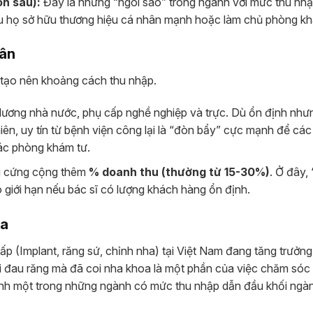
n sâu):
Đây là những “ngôi sao” trong ngành với mức thu nh
ếu họ sở hữu thương hiệu cá nhân mạnh hoặc làm chủ phòng k
hân
ên tạo nên khoảng cách thu nhập.
lương nhà nước, phụ cấp nghề nghiệp và trực. Dù ổn định như
ên, uy tín từ bệnh viện công lại là “đòn bẩy” cực mạnh để các
các phòng khám tư.
ng cứng cộng thêm
% doanh thu (thường từ 15-30%)
. Ở đây,
 giới hạn nếu bác sĩ có lượng khách hàng ổn định.
oa
p (Implant, răng sứ, chỉnh nha) tại Việt Nam đang tăng trưởn
 đau răng mà đã coi nha khoa là một phần của việc chăm sóc
ành một trong những ngành có mức thu nhập dẫn đầu khối ngà