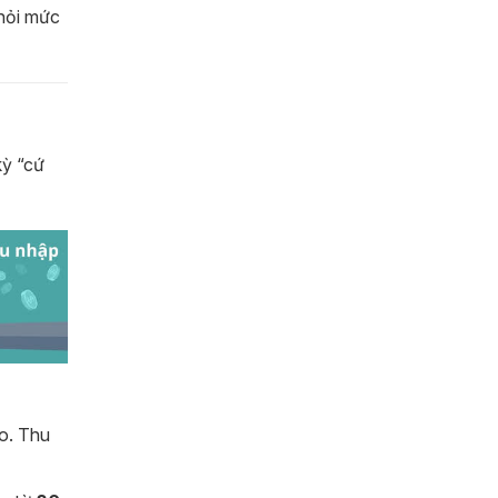
khỏi mức
kỳ “cứ
o. Thu