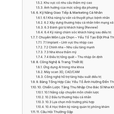
Khu vực có nhu cầu thẩm mỹ cao
Ảnh hưởng của mức sống địa phương
6. Kỹ Năng Giao Tiếp & Marketing Cá Nhân
6.1 Khả năng tư vấn và thuyết phục bệnh nhân
6.2 Xây dựng thương hiệu cá nhân trên mạng xã 
6.3 Đánh giá từ khách hàng (Review)
6.4 Kỹ năng chăm sóc khách hàng sau điều trị
7. Chuyên Môn Lựa Chọn – Yếu Tố Tạo Đột Phá T
7.1 Implant – Lĩnh vực thu nhập cao
7.2 Chỉnh nha – Nhu cầu tăng mạnh
7.3 Nha khoa thẩm mỹ
7.4 Điều trị tổng quát – Thu nhập ổn định
8. Công Nghệ & Trang Thiết Bị
Ứng dụng AI trong nha khoa
Máy scan 3D, CAD/CAM
Công nghệ hỗ trợ tăng hiệu suất điều trị
9. Bảng Tổng Hợp Các Yếu Tố Ảnh Hưởng Đến T
10. Chiến Lược Tăng Thu Nhập Cho Bác Sĩ Nha 
10.1 Nâng cấp chuyên môn chiến lược
10.2 Đầu tư thương hiệu cá nhân
10.3 Lựa chọn môi trường phù hợp
10.4 Học thêm kỹ năng quản trị phòng khám
11. Câu Hỏi Thường Gặp