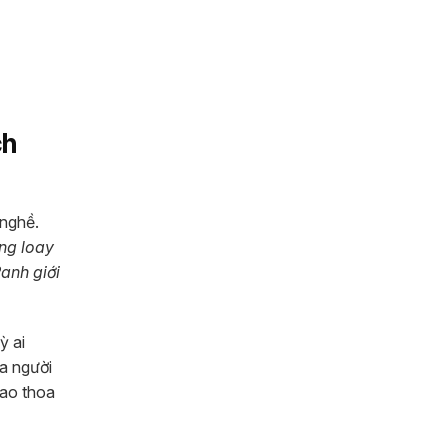
ch
 nghề.
ng loay
Ranh giới
ỳ ai
a người
iao thoa