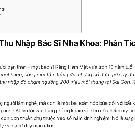
ông?
?
hu Nhập Bác Sĩ Nha Khoa: Phân Tí
gười bạn thân – một bác sĩ Răng Hàm Mặt vừa tròn 10 năm tuổi
p một khóa, cùng một tấm bằng đỏ, nhưng có đứa giờ này đa
a thu nhập đã chạm ngưỡng 200 triệu mỗi tháng tại Sài Gòn. 
g người làm nghề, mà còn là một bài toán hóc búa đối với bất k
g nghệ AI len lỏi vào từng phòng khám và nhu cầu thẩm mỹ củ
 còn đơn thuần phụ thuộc vào số năm kinh nghiệm. Nó là sự g
lý và cả tư duy marketing.