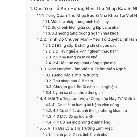
Các Yếu Tố Ảnh Hưởng Đến Thu Nhập Bác Sĩ Nh
1. Tổng Quan Thu Nhập Bác Sĩ Nha Khoa Tại Việt
Mức thu nhập trung bình hiện nay
Sự chênh lệch giữa công lập và tư nhân
Xu hướng tăng trưởng ngành nha khoa
2. Trình Độ Chuyên Môn – Yếu Tố Quyết Định Hà
2.1 Bằng cấp & chứng chỉ chuyên sâu
2.2 Tay nghề & kinh nghiệm thực hành
2.3 Khả năng xử lý ca khó
2.4 Liên tục cập nhật công nghệ mới
3. Kinh Nghiệm Làm Việc & Thâm Niên Nghề
Lương bác sĩ mới ra trường
Thu nhập sau 3–5 năm
Chuyên gia trên 10 năm kinh nghiệm
Uy tín cá nhân theo thời gian
4. Môi Trường Làm Việc (Công Lập Hay Tư Nhân)
4.1 Cơ chế trả lương tại bệnh viện công
4.2 Cơ chế % doanh thu tại phòng khám tư
4.3 Mức độ áp lực & KPI
4.4 Cơ hội mở phòng khám riêng
5. Vị Trí Địa Lý & Thị Trường Làm Việc
Thành phố lớn vs tỉnh thành nhỏ