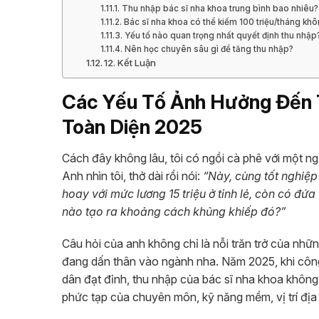
Thu nhập bác sĩ nha khoa trung bình bao nhiêu?
Bác sĩ nha khoa có thể kiếm 100 triệu/tháng kh
Yếu tố nào quan trọng nhất quyết định thu nhập
Nên học chuyên sâu gì để tăng thu nhập?
12. Kết Luận
Các Yếu Tố Ảnh Hưởng Đến T
Toàn Diện 2025
Cách đây không lâu, tôi có ngồi cà phê với một n
Anh nhìn tôi, thở dài rồi nói:
“Này, cùng tốt nghiệ
hoay với mức lương 15 triệu ở tỉnh lẻ, còn có đứ
nào tạo ra khoảng cách khủng khiếp đó?”
Câu hỏi của anh không chỉ là nỗi trăn trở của nhữn
đang dấn thân vào ngành nha. Năm 2025, khi côn
dân đạt đỉnh, thu nhập của bác sĩ nha khoa không
phức tạp của chuyên môn, kỹ năng mềm, vị trí địa 