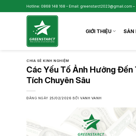
Skip
Hotline: 0868 148 168 – Email: greenstarct2023@gmail.com – 
to
content
GIỚI THIỆU
SẢN 
CHIA SẺ KINH NGHIỆM
Các Yếu Tố Ảnh Hưởng Đến 
Tích Chuyên Sâu
ĐĂNG NGÀY
25/02/2026
BỞI
VANH VANH