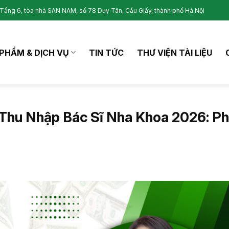
Tầng 6, tòa nhà SAN NAM, số 78 Duy Tân, Cầu Giấy, thành phố Hà Nội
PHẨM & DỊCH VỤ
TIN TỨC
THƯ VIỆN TÀI LIỆU
Thu Nhập Bác Sĩ Nha Khoa 2026: P