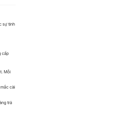
 sự tinh
g cấp
t. Mỗi
 mắc cài
àng trả