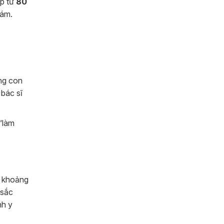
ập từ
80
hám.
ng con
 bác sĩ
 “làm
g khoảng
 sắc
nh y