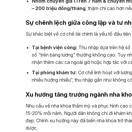
Nhóm chuyên gia (Trên 7 năm & chuyên mô
– 200 triệu đồng/tháng
, thậm chí cao hơn n
Sự chênh lệch giữa công lập và tư n
Sự khác biệt về cơ chế tài chính là yếu tố đầu ti
Tại bệnh viện công:
Thu nhập dựa trên hệ số 
số “trên bảng lương” thường không cao. Tuy nhi
nhận thêm các ca ngoài giờ hoặc hợp tác với 
Tại phòng khám tư:
Cơ chế linh hoạt với lươ
nhiều hưởng nhiều”, thu nhập gần như không có
Xu hướng tăng trưởng ngành nha kh
Nhu cầu về nha khoa thẩm mỹ và phục hình cao cấ
15-20% mỗi năm. Người dân không chỉ đi khám khi
đẹp. Chính xu hướng này đã biến nha khoa trở th
dược.