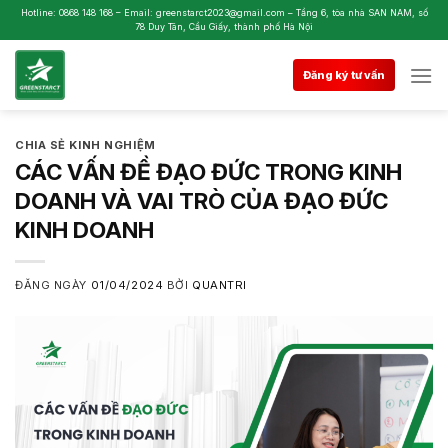
Skip
Hotline: 0868 148 168 – Email: greenstarct2023@gmail.com – Tầng 6, tòa nhà SAN NAM, số
78 Duy Tân, Cầu Giấy, thành phố Hà Nội
to
content
Đăng ký tư vấn
CHIA SẺ KINH NGHIỆM
CÁC VẤN ĐỀ ĐẠO ĐỨC TRONG KINH
DOANH VÀ VAI TRÒ CỦA ĐẠO ĐỨC
KINH DOANH
ĐĂNG NGÀY
01/04/2024
BỞI
QUANTRI