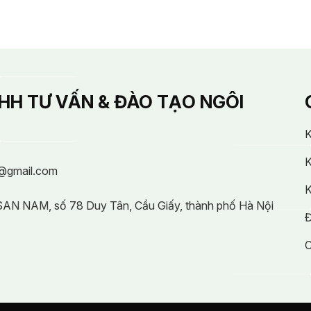
HH TƯ VẤN & ĐÀO TẠO NGÔI
K
K
@gmail.com
K
 SAN NAM, số 78 Duy Tân, Cầu Giấy, thành phố Hà Nội
Đ
C