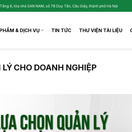
Tầng 6, tòa nhà SAN NAM, số 78 Duy Tân, Cầu Giấy, thành phố Hà Nội
PHẨM & DỊCH VỤ
TIN TỨC
THƯ VIỆN TÀI LIỆU
 LÝ CHO DOANH NGHIỆP