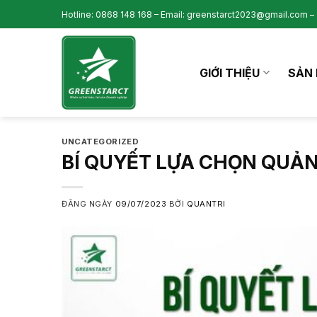
Skip
Hotline: 0868 148 168 – Email: greenstarct2023@gmail.com – 
to
content
GIỚI THIỆU
SẢN 
UNCATEGORIZED
BÍ QUYẾT LỰA CHỌN QUẢN
ĐĂNG NGÀY
09/07/2023
BỞI
QUANTRI