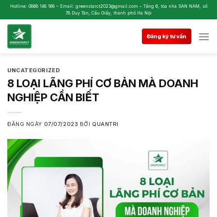
Skip
Hotline: 0868 148 168 – Email: greenstarct2023@gmail.com – Tầng 6, tòa nhà SAN NAM, số
78 Duy Tân, Cầu Giấy, thành phố Hà Nội
to
content
Đăng ký tư vấn
UNCATEGORIZED
8 LOẠI LÃNG PHÍ CƠ BẢN MÀ DOANH
NGHIỆP CẦN BIẾT
ĐĂNG NGÀY
07/07/2023
BỞI
QUANTRI