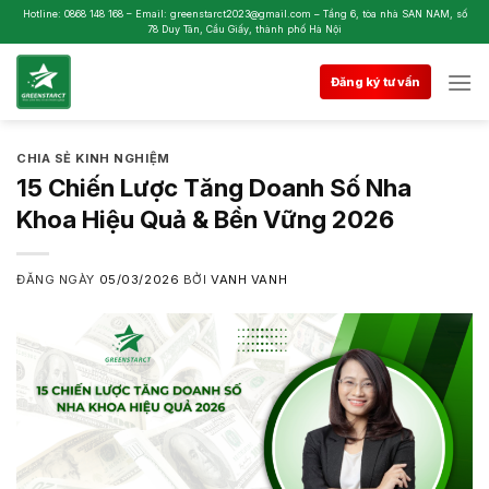
Skip
Hotline: 0868 148 168 – Email: greenstarct2023@gmail.com – Tầng 6, tòa nhà SAN NAM, số
78 Duy Tân, Cầu Giấy, thành phố Hà Nội
to
content
Đăng ký tư vấn
CHIA SẺ KINH NGHIỆM
15 Chiến Lược Tăng Doanh Số Nha
Khoa Hiệu Quả & Bền Vững 2026
ĐĂNG NGÀY
05/03/2026
BỞI
VANH VANH