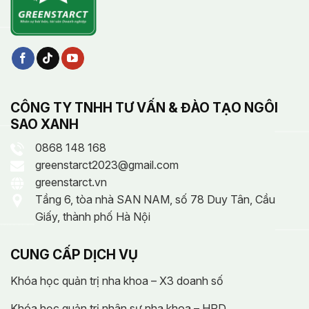
CÔNG TY TNHH TƯ VẤN & ĐÀO TẠO NGÔI
SAO XANH
0868 148 168
greenstarct2023@gmail.com
greenstarct.vn
Tầng 6, tòa nhà SAN NAM, số 78 Duy Tân, Cầu
Giấy, thành phố Hà Nội
CUNG CẤP DỊCH VỤ
Khóa học quản trị nha khoa – X3 doanh số
Khóa học quản trị nhân sự nha khoa – HRD