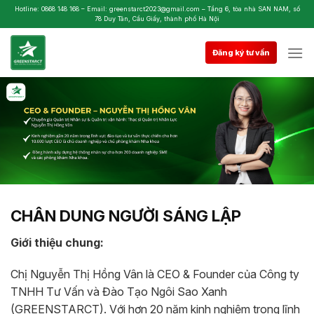
Skip
Hotline: 0868 148 168 – Email: greenstarct2023@gmail.com – Tầng 6, tòa nhà SAN NAM, số
78 Duy Tân, Cầu Giấy, thành phố Hà Nội
to
content
Đăng ký tư vấn
CHÂN DUNG NGƯỜI SÁNG LẬP
Giới thiệu chung:
Chị Nguyễn Thị Hồng Vân là CEO & Founder của Công ty
TNHH Tư Vấn và Đào Tạo Ngôi Sao Xanh
(GREENSTARCT). Với hơn 20 năm kinh nghiệm trong lĩnh