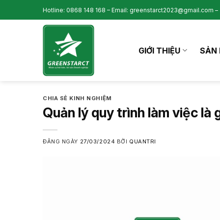
Skip
Hotline: 0868 148 168 – Email: greenstarct2023@gmail.com – 
to
content
GIỚI THIỆU
SẢN 
CHIA SẺ KINH NGHIỆM
Quản lý quy trình làm việc là 
ĐĂNG NGÀY
27/03/2024
BỞI
QUANTRI