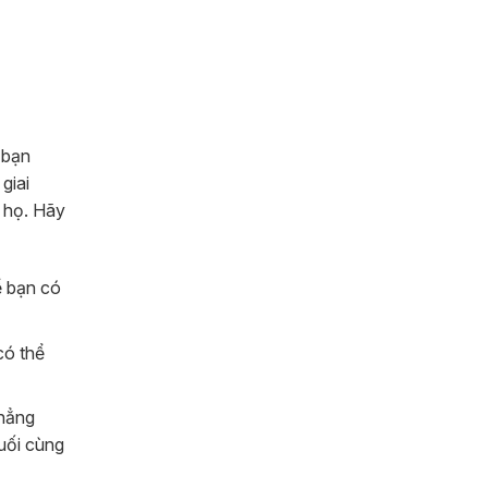
p bạn
giai
a họ. Hãy
ể bạn có
có thể
chẳng
uối cùng