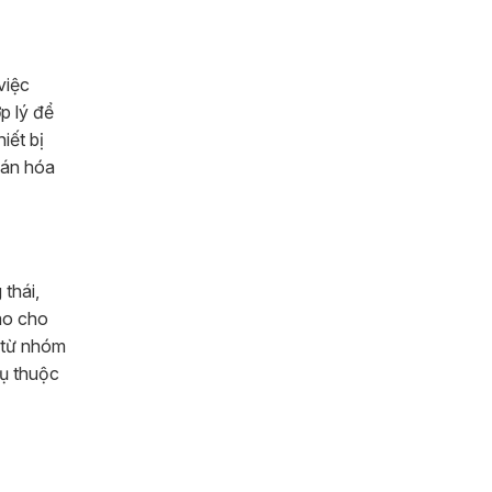
việc
p lý để
iết bị
oán hóa
 thái,
áo cho
 từ nhóm
hụ thuộc