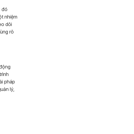
u đó
ột nhiệm
eo dõi
cùng rõ
 động
trình
iải pháp
uản lý,