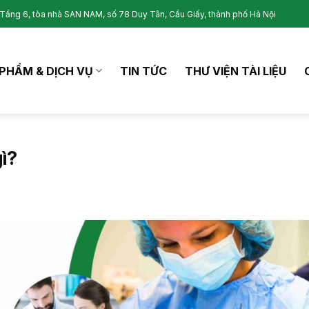
Tầng 6, tòa nhà SAN NAM, số 78 Duy Tân, Cầu Giấy, thành phố Hà Nội
PHẨM & DỊCH VỤ
TIN TỨC
THƯ VIỆN TÀI LIỆU
gì?