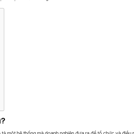
ì?
mô tả một hệ thống mà doanh nghiệp đưa ra để tổ chức và điều 