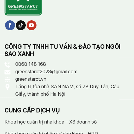
CÔNG TY TNHH TƯ VẤN & ĐÀO TẠO NGÔI
SAO XANH
0868 148 168
greenstarct2023@gmail.com
greenstarct.vn
Tầng 6, tòa nhà SAN NAM, số 78 Duy Tân, Cầu
Giấy, thành phố Hà Nội
CUNG CẤP DỊCH VỤ
Khóa học quản trị nha khoa – X3 doanh số
Khóa học quản trị nhân sự nha khoa – HRD