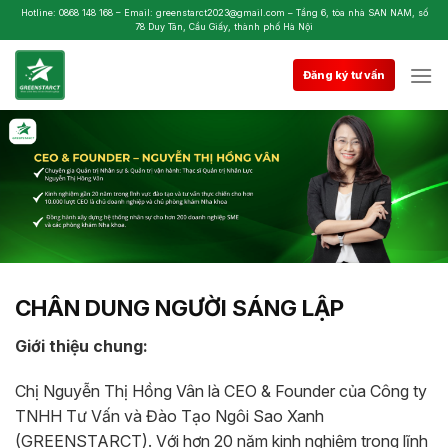
Skip
Hotline: 0868 148 168 – Email: greenstarct2023@gmail.com – Tầng 6, tòa nhà SAN NAM, số
78 Duy Tân, Cầu Giấy, thành phố Hà Nội
to
content
Đăng ký tư vấn
CHÂN DUNG NGƯỜI SÁNG LẬP
Giới thiệu chung:
Chị Nguyễn Thị Hồng Vân là CEO & Founder của Công ty
TNHH Tư Vấn và Đào Tạo Ngôi Sao Xanh
(GREENSTARCT). Với hơn 20 năm kinh nghiệm trong lĩnh