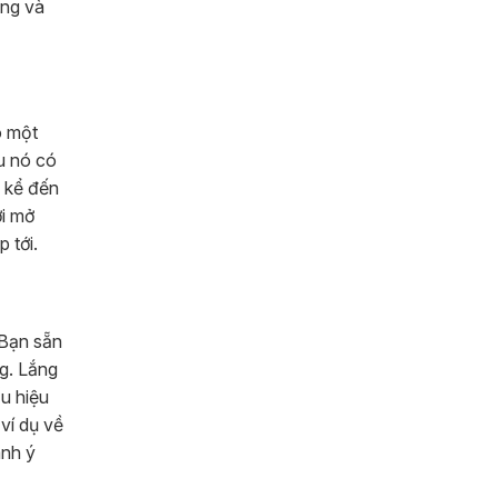
ạng và
o một
u nó có
g kể đến
ởi mở
 tới.
 Bạn sẵn
ng. Lắng
u hiệu
ví dụ về
ành ý