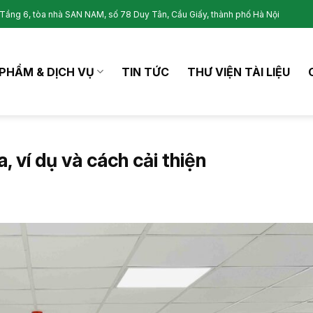
Tầng 6, tòa nhà SAN NAM, số 78 Duy Tân, Cầu Giấy, thành phố Hà Nội
PHẨM & DỊCH VỤ
TIN TỨC
THƯ VIỆN TÀI LIỆU
 ví dụ và cách cải thiện