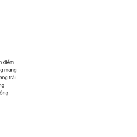
an điểm
ứng mang
ng trải
ng
đồng