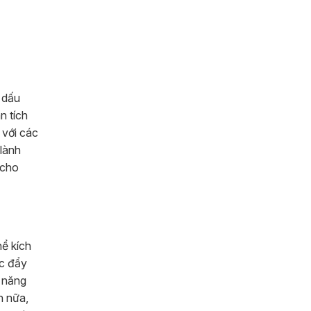
 dấu
n tích
 với các
 lành
 cho
hể kích
úc đẩy
ỹ năng
n nữa,