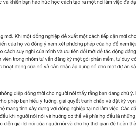
 và khiến bạn háo hức học cách tạo ra một nơi làm việc đa d
ng mới. Khi một đồng nghiệp đề xuất một cách tiếp cận mới ch
kiến ​​của họ và đồng ý xem xét phương pháp của họ để xem liệ
o cách suy nghĩ của mình và ưu tiên đổi mới để tác động đán
nh viên trong nhóm tư vấn đăng ký một gói phần mềm, tư duy c
c hoạt động của nó và cân nhắc áp dụng nó cho một dự án sắp
 thông điệp đồng thời cho người nói thấy rằng bạn đang chú ý.
y cho phép bạn hiểu ý tưởng, giải quyết tranh chấp và đặt kỳ vọ
ệ mang tính xây dựng với đồng nghiệp tại nơi làm việc. Các dấ
 đầu khi người nói nói và hướng cơ thể về phía họ đều là những 
 diễn giải lời nói của người nói và cho họ thời gian để hoàn th