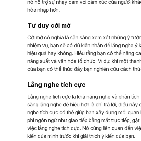
nó hỗ trợ sự nhạy cảm với cảm xúc của người khác
hòa nhập hơn.
Tư duy cởi mở
Cởi mở có nghĩa là sẵn sàng xem xét những ý tưở
nhiệm vụ, bạn sẽ có đủ kiên nhẫn để lắng nghe ý 
hiệu quả hay không. Hiểu rằng bạn có thể nâng ca
năng suất và văn hóa tổ chức. Ví dụ: khi một thà
của bạn có thể thúc đẩy bạn nghiên cứu cách thứ
Lắng nghe tích cực
Lắng nghe tích cực là khả năng nghe và phân tích
sàng lắng nghe để hiểu hơn là chỉ trả lời, điều nà
nghe tích cực có thể giúp bạn xây dựng mối quan h
phi ngôn ngữ như giao tiếp bằng mắt trực tiếp, gật
việc lắng nghe tích cực. Nó cũng liên quan đến việc
kiến ​​của mình trước khi giải thích ý kiến ​​của bạn.