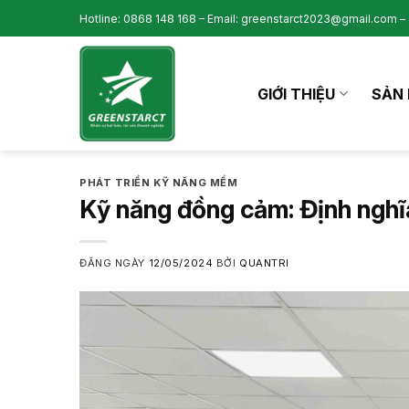
Skip
Hotline: 0868 148 168 – Email: greenstarct2023@gmail.com – 
to
content
GIỚI THIỆU
SẢN 
PHÁT TRIỂN KỸ NĂNG MỀM
Kỹ năng đồng cảm: Định nghĩa,
ĐĂNG NGÀY
12/05/2024
BỞI
QUANTRI