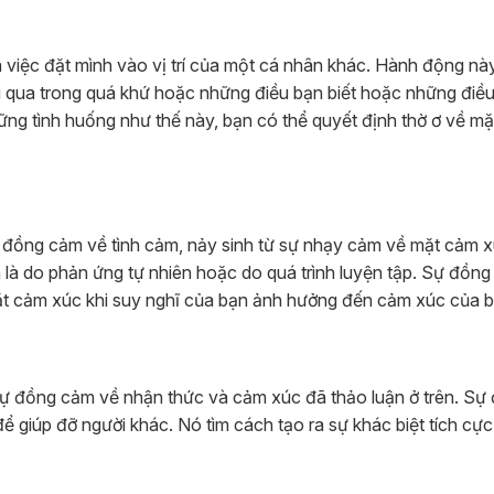
việc đặt mình vào vị trí của một cá nhân khác. Hành động nà
ải qua trong quá khứ hoặc những điều bạn biết hoặc những điề
ng tình huống như thế này, bạn có thể quyết định thờ ơ về m
 đồng cảm về tình cảm, nảy sinh từ sự nhạy cảm về mặt cảm x
a là do phản ứng tự nhiên hoặc do quá trình luyện tập. Sự đồn
t cảm xúc khi suy nghĩ của bạn ảnh hưởng đến cảm xúc của b
 sự đồng cảm về nhận thức và cảm xúc đã thảo luận ở trên. Sự
 giúp đỡ người khác. Nó tìm cách tạo ra sự khác biệt tích cự