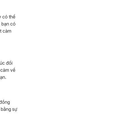
y có thể
u bạn có
ặt cảm
úc đối
g cảm về
ạn.
 đồng
c bằng sự