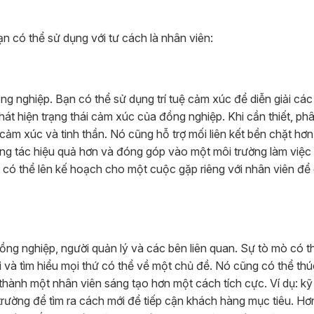
n có thể sử dụng với tư cách là nhân viên:
ng nghiệp. Bạn có thể sử dụng trí tuệ cảm xúc để diễn giải các
hát hiện trạng thái cảm xúc của đồng nghiệp. Khi cần thiết, phâ
cảm xúc và tinh thần. Nó cũng hỗ trợ mối liên kết bền chặt hơn
ng tác hiệu quả hơn và đóng góp vào một môi trường làm việc
c có thể lên kế hoạch cho một cuộc gặp riêng với nhân viên để
g nghiệp, người quản lý và các bên liên quan. Sự tò mò có t
i và tìm hiểu mọi thứ có thể về một chủ đề. Nó cũng có thể th
thành một nhân viên sáng tạo hơn một cách tích cực. Ví dụ: k
trường để tìm ra cách mới để tiếp cận khách hàng mục tiêu. Hơ