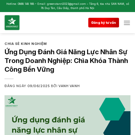
Skip
Hotline: 0868 148 168 – Email: greenstarct2023@gmail.com – Tầng 6, tòa nhà SAN NAM, số
78 Duy Tân, Cầu Giấy, thành phố Hà Nội
to
content
Đăng ký tư vấn
CHIA SẺ KINH NGHIỆM
Ứng Dụng Đánh Giá Năng Lực Nhân Sự
Trong Doanh Nghiệp: Chìa Khóa Thành
Công Bền Vững
ĐĂNG NGÀY
09/06/2025
BỞI
VANH VANH