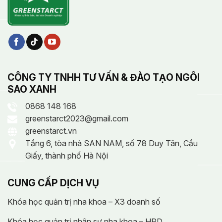
CÔNG TY TNHH TƯ VẤN & ĐÀO TẠO NGÔI
SAO XANH
0868 148 168
greenstarct2023@gmail.com
greenstarct.vn
Tầng 6, tòa nhà SAN NAM, số 78 Duy Tân, Cầu
Giấy, thành phố Hà Nội
CUNG CẤP DỊCH VỤ
Khóa học quản trị nha khoa – X3 doanh số
Khóa học quản trị nhân sự nha khoa – HRD