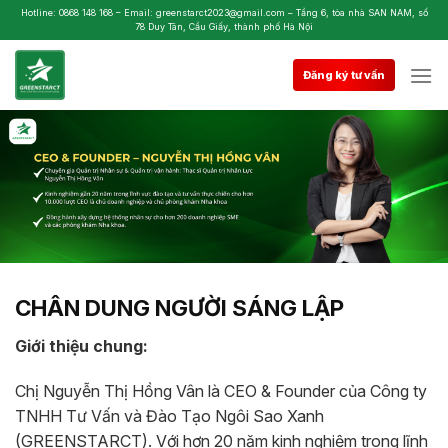
Skip
Hotline: 0868 148 168 – Email: greenstarct2023@gmail.com – Tầng 6, tòa nhà SAN NAM, số
78 Duy Tân, Cầu Giấy, thành phố Hà Nội
to
content
Đăng ký tư vấn
CHÂN DUNG NGƯỜI SÁNG LẬP
Giới thiệu chung:
Chị Nguyễn Thị Hồng Vân là CEO & Founder của Công ty
TNHH Tư Vấn và Đào Tạo Ngôi Sao Xanh
(GREENSTARCT). Với hơn 20 năm kinh nghiệm trong lĩnh