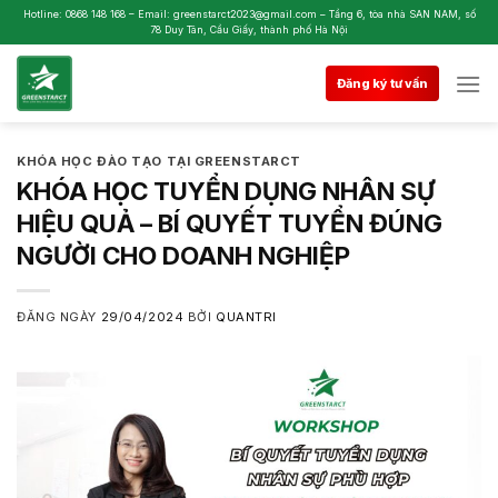
Skip
Hotline: 0868 148 168 – Email: greenstarct2023@gmail.com – Tầng 6, tòa nhà SAN NAM, số
78 Duy Tân, Cầu Giấy, thành phố Hà Nội
to
content
Đăng ký tư vấn
KHÓA HỌC ĐÀO TẠO TẠI GREENSTARCT
KHÓA HỌC TUYỂN DỤNG NHÂN SỰ
HIỆU QUẢ – BÍ QUYẾT TUYỂN ĐÚNG
NGƯỜI CHO DOANH NGHIỆP
ĐĂNG NGÀY
29/04/2024
BỞI
QUANTRI