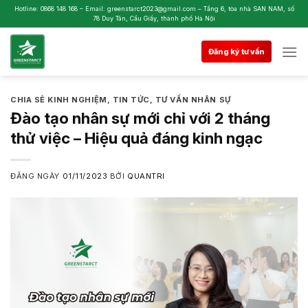
Skip
Hotline: 0868 148 168 – Email: greenstarct2023@gmail.com – Tầng 6, tòa nhà SAN NAM, số
78 Duy Tân, Cầu Giấy, thành phố Hà Nội
to
content
Đăng ký tư vấn
CHIA SẺ KINH NGHIỆM
,
TIN TỨC
,
TƯ VẤN NHÂN SỰ
Đào tạo nhân sự mới chỉ với 2 tháng
thử việc – Hiệu quả đáng kinh ngạc
ĐĂNG NGÀY
01/11/2023
BỞI
QUANTRI