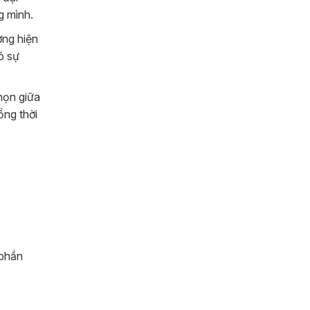
g mình.
ờng hiện
ó sự
chọn giữa
ồng thời
 phần