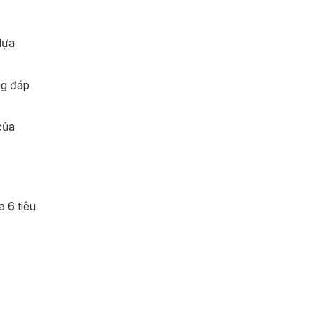
lựa
ng đáp
của
 6 tiêu