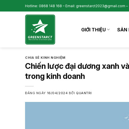
Skip
Hotline: 0868 148 168 – Email: greenstarct2023@gmail.com – 
to
content
GIỚI THIỆU
SẢN 
CHIA SẺ KINH NGHIỆM
Chiến lược đại dương xanh và
trong kinh doanh
ĐĂNG NGÀY
16/04/2024
BỞI
QUANTRI