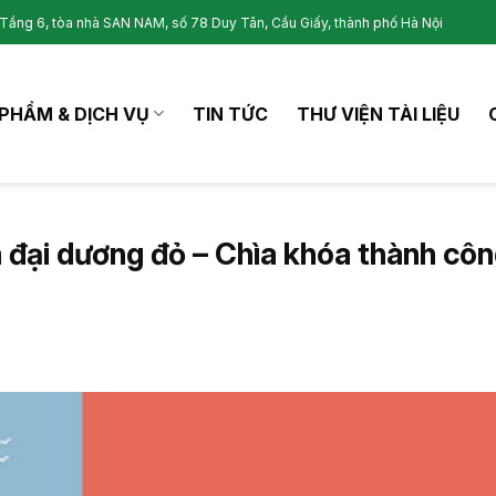
Tầng 6, tòa nhà SAN NAM, số 78 Duy Tân, Cầu Giấy, thành phố Hà Nội
PHẨM & DỊCH VỤ
TIN TỨC
THƯ VIỆN TÀI LIỆU
 đại dương đỏ – Chìa khóa thành cô