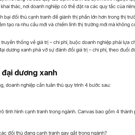
hai thác, nơi doanh nghiệp có thể đặt ra các quy tắc của riên
 bại đối thủ cạnh tranh để giành thị phần lớn hơn trong thị trư
ằm tạo ra nhu cầu mới và chiếm lĩnh thị trường mới mà không c
truyền thống về giá trị – chi phí, buộc doanh nghiệp phải lựa 
ại dương xanh phá vỡ sự đánh đổi giá trị – chi phí, theo đuổi đ
c đại dương xanh
, doanh nghiệp cần tuân thủ quy trình 4 bước sau:
rõ tình hình cạnh tranh trong ngành. Canvas bao gồm 4 thành
các đối thủ đang cạnh tranh gay gắt trong ngành?