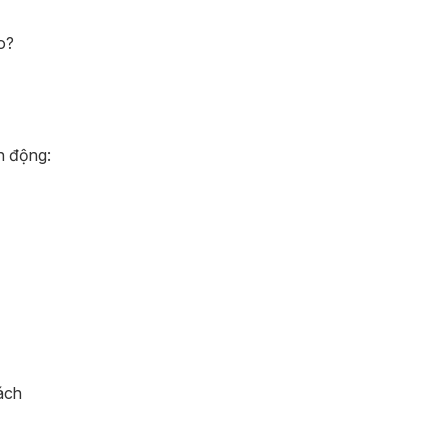
o?
h động:
ách