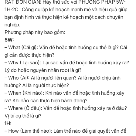
RẤT ĐƠN GIẢN! Hãy thử sức với PHƯƠNG PHÁP 5W-
1H-2C : Công cụ lập kế hoạch mạnh mẽ và hiệu quả giúp
bạn định hình và thực hiện kế hoạch một cách chuyên
nghiệp.
Phương pháp này bao gồm:
5W:
– What (Cái gì): Vấn đề hoặc tình huống cụ thể là gì? Cái
gì cần được thực hiện?
– Why (Tại sao): Tại sao vấn đề hoặc tình huống xảy ra?
Lý do hoặc nguyên nhân root là gì?
– Who (Ai): Ai là người liên quan? Ai là người chịu ảnh
hưởng? Ai là người thực hiện?
– When (Khi nào): Khi nào vấn đề hoặc tình huống xảy
ra? Khi nào cần thực hiện hành động?
– Where (Ở đâu): Vấn đề hoặc tình huống xảy ra ở đâu?
Vị trí cụ thể là gì?
1H:
– How (Làm thế nào): Làm thế nào để giải quyết vấn đề