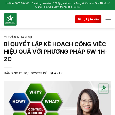
Skip
Hotline: 0868 148 168 – Email: greenstarct2023@gmail.com – Tầng 6, tòa nhà SAN NAM, số
78 Duy Tân, Cầu Giấy, thành phố Hà Nội
to
content
Đăng ký tư vấn
TƯ VẤN NHÂN SỰ
BÍ QUYẾT LẬP KẾ HOẠCH CÔNG VIỆC
HIỆU QUẢ VỚI PHƯƠNG PHÁP 5W-1H-
2C
ĐĂNG NGÀY
20/09/2023
BỞI
QUANTRI